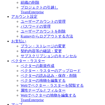
組織の削除
プロジェクトの引越し
Team
Enterprise
アカウント設定
ユーザーアカウントの管理
パスワードの管理
ユーザーアカウントを削除
Kumoyからログアウトする方法
お支払い
プラン・ストレージの変更
契約内容等の確認・変更
サブスクリプションのキャンセル
ベクター・ラスター
ベクターの新規作成
ベクター・ラスターのアップロード
ベクターの読み込み・保存・削除
ベクターの地物を編集する
Webでベクター・ラスターを閲覧する
属性テーブルとフィルター
Webでベクターの地物を編集する
Team
Enterprise
マップ