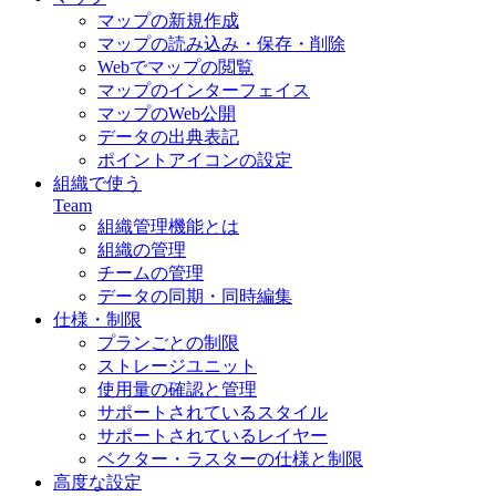
マップの新規作成
マップの読み込み・保存・削除
Webでマップの閲覧
マップのインターフェイス
マップのWeb公開
データの出典表記
ポイントアイコンの設定
組織で使う
Team
組織管理機能とは
組織の管理
チームの管理
データの同期・同時編集
仕様・制限
プランごとの制限
ストレージユニット
使用量の確認と管理
サポートされているスタイル
サポートされているレイヤー
ベクター・ラスターの仕様と制限
高度な設定