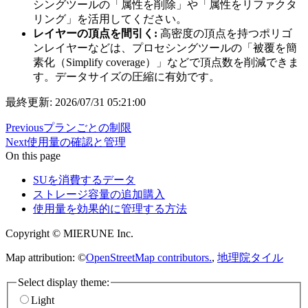
シングツールの「属性を削除」や「属性をリファクタ
リング」を活用してください。
レイヤーの頂点を間引く:
高密度の頂点を持つポリゴ
ンレイヤーなどは、プロセシングツールの「被覆を簡
素化（Simplify coverage）」などで頂点数を削減できま
す。データサイズの圧縮に有効です。
最終更新: 2026/07/31 05:21:00
Previous
プランごとの制限
Next
使用量の確認と管理
On this page
SUを消費するデータ
ストレージ容量の追加購入
使用量を効果的に管理する方法
Copyright © MIERUNE Inc.
Map attribution: ©
OpenStreetMap contributors.
,
地理院タイル
Select display theme:
Light