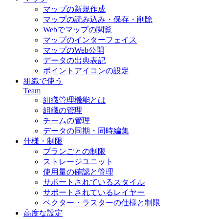
マップの新規作成
マップの読み込み・保存・削除
Webでマップの閲覧
マップのインターフェイス
マップのWeb公開
データの出典表記
ポイントアイコンの設定
組織で使う
Team
組織管理機能とは
組織の管理
チームの管理
データの同期・同時編集
仕様・制限
プランごとの制限
ストレージユニット
使用量の確認と管理
サポートされているスタイル
サポートされているレイヤー
ベクター・ラスターの仕様と制限
高度な設定