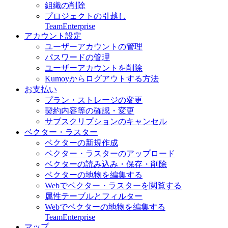
組織の削除
プロジェクトの引越し
Team
Enterprise
アカウント設定
ユーザーアカウントの管理
パスワードの管理
ユーザーアカウントを削除
Kumoyからログアウトする方法
お支払い
プラン・ストレージの変更
契約内容等の確認・変更
サブスクリプションのキャンセル
ベクター・ラスター
ベクターの新規作成
ベクター・ラスターのアップロード
ベクターの読み込み・保存・削除
ベクターの地物を編集する
Webでベクター・ラスターを閲覧する
属性テーブルとフィルター
Webでベクターの地物を編集する
Team
Enterprise
マップ