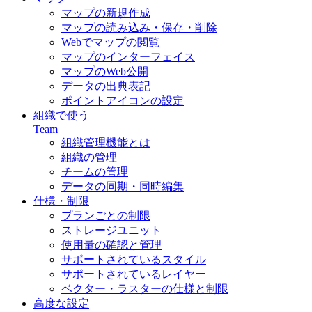
マップの新規作成
マップの読み込み・保存・削除
Webでマップの閲覧
マップのインターフェイス
マップのWeb公開
データの出典表記
ポイントアイコンの設定
組織で使う
Team
組織管理機能とは
組織の管理
チームの管理
データの同期・同時編集
仕様・制限
プランごとの制限
ストレージユニット
使用量の確認と管理
サポートされているスタイル
サポートされているレイヤー
ベクター・ラスターの仕様と制限
高度な設定