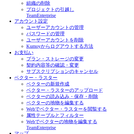
組織の削除
プロジェクトの引越し
Team
Enterprise
アカウント設定
ユーザーアカウントの管理
パスワードの管理
ユーザーアカウントを削除
Kumoyからログアウトする方法
お支払い
プラン・ストレージの変更
契約内容等の確認・変更
サブスクリプションのキャンセル
ベクター・ラスター
ベクターの新規作成
ベクター・ラスターのアップロード
ベクターの読み込み・保存・削除
ベクターの地物を編集する
Webでベクター・ラスターを閲覧する
属性テーブルとフィルター
Webでベクターの地物を編集する
Team
Enterprise
マップ