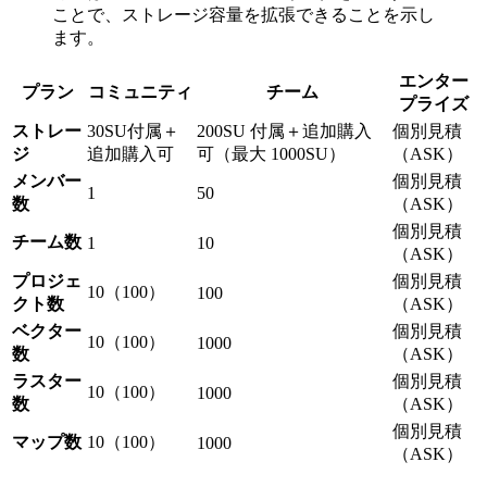
ことで、ストレージ容量を拡張できることを示し
ます。
エンター
プラン
コミュニティ
チーム
プライズ
ストレー
30SU付属＋
200SU 付属＋追加購入
個別見積
ジ
追加購入可
可（最大 1000SU）
（ASK）
メンバー
個別見積
1
50
数
（ASK）
個別見積
チーム数
1
10
（ASK）
プロジェ
個別見積
10（100）
100
クト数
（ASK）
ベクター
個別見積
10（100）
1000
数
（ASK）
ラスター
個別見積
10（100）
1000
数
（ASK）
個別見積
マップ数
10（100）
1000
（ASK）