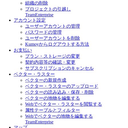
組織の削除
プロジェクトの引越し
Team
Enterprise
アカウント設定
ユーザーアカウントの管理
パスワードの管理
ユーザーアカウントを削除
Kumoyからログアウトする方法
お支払い
プラン・ストレージの変更
契約内容等の確認・変更
サブスクリプションのキャンセル
ベクター・ラスター
ベクターの新規作成
ベクター・ラスターのアップロード
ベクターの読み込み・保存・削除
ベクターの地物を編集する
Webでベクター・ラスターを閲覧する
属性テーブルとフィルター
Webでベクターの地物を編集する
Team
Enterprise
マップ