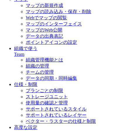
マップの新規作成
マップの読み込み・保存・削除
Webでマップの閲覧
マップのインターフェイス
マップのWeb公開
データの出典表記
ポイントアイコンの設定
組織で使う
Team
組織管理機能とは
組織の管理
チームの管理
データの同期・同時編集
仕様・制限
プランごとの制限
ストレージユニット
使用量の確認と管理
サポートされているスタイル
サポートされているレイヤー
ベクター・ラスターの仕様と制限
高度な設定