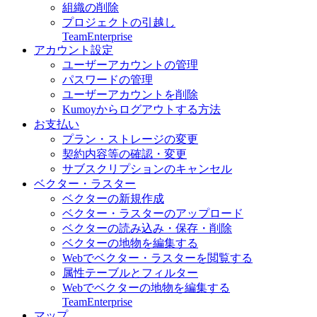
組織の削除
プロジェクトの引越し
Team
Enterprise
アカウント設定
ユーザーアカウントの管理
パスワードの管理
ユーザーアカウントを削除
Kumoyからログアウトする方法
お支払い
プラン・ストレージの変更
契約内容等の確認・変更
サブスクリプションのキャンセル
ベクター・ラスター
ベクターの新規作成
ベクター・ラスターのアップロード
ベクターの読み込み・保存・削除
ベクターの地物を編集する
Webでベクター・ラスターを閲覧する
属性テーブルとフィルター
Webでベクターの地物を編集する
Team
Enterprise
マップ