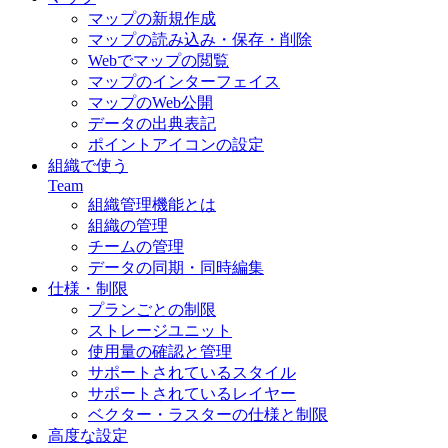
マップの新規作成
マップの読み込み・保存・削除
Webでマップの閲覧
マップのインターフェイス
マップのWeb公開
データの出典表記
ポイントアイコンの設定
組織で使う
Team
組織管理機能とは
組織の管理
チームの管理
データの同期・同時編集
仕様・制限
プランごとの制限
ストレージユニット
使用量の確認と管理
サポートされているスタイル
サポートされているレイヤー
ベクター・ラスターの仕様と制限
高度な設定