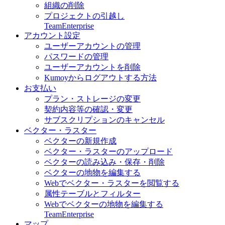
組織の削除
プロジェクトの引越し
Team
Enterprise
アカウント設定
ユーザーアカウントの管理
パスワードの管理
ユーザーアカウントを削除
Kumoyからログアウトする方法
お支払い
プラン・ストレージの変更
契約内容等の確認・変更
サブスクリプションのキャンセル
ベクター・ラスター
ベクターの新規作成
ベクター・ラスターのアップロード
ベクターの読み込み・保存・削除
ベクターの地物を編集する
Webでベクター・ラスターを閲覧する
属性テーブルとフィルター
Webでベクターの地物を編集する
Team
Enterprise
マップ