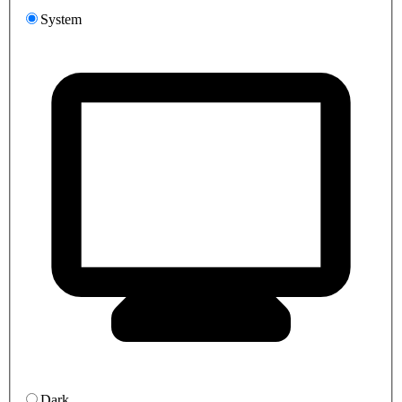
System
Dark