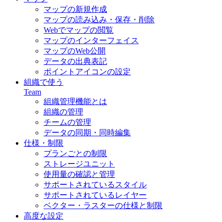
マップの新規作成
マップの読み込み・保存・削除
Webでマップの閲覧
マップのインターフェイス
マップのWeb公開
データの出典表記
ポイントアイコンの設定
組織で使う
Team
組織管理機能とは
組織の管理
チームの管理
データの同期・同時編集
仕様・制限
プランごとの制限
ストレージユニット
使用量の確認と管理
サポートされているスタイル
サポートされているレイヤー
ベクター・ラスターの仕様と制限
高度な設定